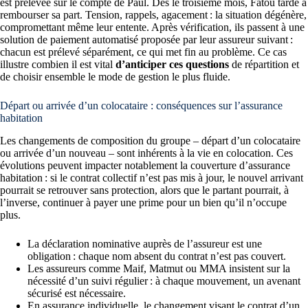
est prélevée sur le compte de Paul. Dès le troisième mois, Fatou tarde à
rembourser sa part. Tension, rappels, agacement : la situation dégénère,
compromettant même leur entente. Après vérification, ils passent à une
solution de paiement automatisé proposée par leur assureur suivant :
chacun est prélevé séparément, ce qui met fin au problème. Ce cas
illustre combien il est vital
d’anticiper ces questions
de répartition et
de choisir ensemble le mode de gestion le plus fluide.
Départ ou arrivée d’un colocataire : conséquences sur l’assurance
habitation
Les changements de composition du groupe – départ d’un colocataire
ou arrivée d’un nouveau – sont inhérents à la vie en colocation. Ces
évolutions peuvent impacter notablement la couverture d’assurance
habitation : si le contrat collectif n’est pas mis à jour, le nouvel arrivant
pourrait se retrouver sans protection, alors que le partant pourrait, à
l’inverse, continuer à payer une prime pour un bien qu’il n’occupe
plus.
La déclaration nominative auprès de l’assureur est une
obligation : chaque nom absent du contrat n’est pas couvert.
Les assureurs comme Maif, Matmut ou MMA insistent sur la
nécessité d’un suivi régulier : à chaque mouvement, un avenant
sécurisé est nécessaire.
En assurance individuelle, le changement visant le contrat d’un