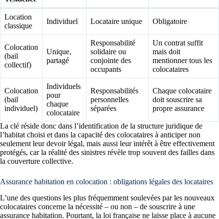
Location
Individuel
Locataire unique
Obligatoire
classique
Responsabilité
Un contrat suffit
Colocation
Unique,
solidaire ou
mais doit
(bail
partagé
conjointe des
mentionner tous les
collectif)
occupants
colocataires
Individuels
Colocation
Responsabilités
Chaque colocataire
pour
(bail
personnelles
doit souscrire sa
chaque
individuel)
séparées
propre assurance
colocataire
La clé réside donc dans l’identification de la structure juridique de
l’habitat choisi et dans la capacité des colocataires à anticiper non
seulement leur devoir légal, mais aussi leur intérêt à être effectivement
protégés, car la réalité des sinistres révèle trop souvent des failles dans
la couverture collective.
Assurance habitation en colocation : obligations légales des locataires
L’une des questions les plus fréquemment soulevées par les nouveaux
colocataires concerne la nécessité – ou non – de souscrire à une
assurance habitation. Pourtant, la loi française ne laisse place à aucune