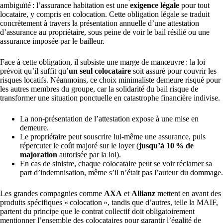
ambiguïté : l’assurance habitation est une
exigence légale
pour tout
locataire, y compris en colocation. Cette obligation légale se traduit
concrètement à travers la présentation annuelle d’une attestation
d’assurance au propriétaire, sous peine de voir le bail résilié ou une
assurance imposée par le bailleur.
Face à cette obligation, il subsiste une marge de manœuvre : la loi
prévoit qu’il suffit qu’
un seul colocataire
soit assuré pour couvrir les
risques locatifs. Néanmoins, ce choix minimaliste demeure risqué pour
les autres membres du groupe, car la solidarité du bail risque de
transformer une situation ponctuelle en catastrophe financière indivise.
La non-présentation de l’attestation expose à une mise en
demeure.
Le propriétaire peut souscrire lui-même une assurance, puis
répercuter le coût majoré sur le loyer (
jusqu’à 10 % de
majoration
autorisée par la loi).
En cas de sinistre, chaque colocataire peut se voir réclamer sa
part d’indemnisation, même s’il n’était pas l’auteur du dommage.
Les grandes compagnies comme
AXA
et
Allianz
mettent en avant des
produits spécifiques « colocation », tandis que d’autres, telle la MAIF,
partent du principe que le contrat collectif doit obligatoirement
mentionner l’ensemble des colocataires pour garantir l’égalité de