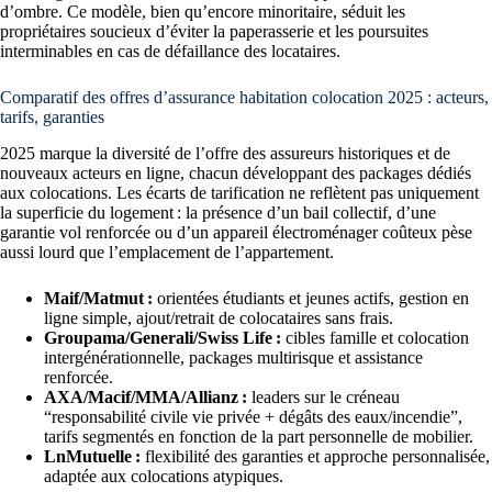
d’ombre. Ce modèle, bien qu’encore minoritaire, séduit les
propriétaires soucieux d’éviter la paperasserie et les poursuites
interminables en cas de défaillance des locataires.
Comparatif des offres d’assurance habitation colocation 2025 : acteurs,
tarifs, garanties
2025 marque la diversité de l’offre des assureurs historiques et de
nouveaux acteurs en ligne, chacun développant des packages dédiés
aux colocations. Les écarts de tarification ne reflètent pas uniquement
la superficie du logement : la présence d’un bail collectif, d’une
garantie vol renforcée ou d’un appareil électroménager coûteux pèse
aussi lourd que l’emplacement de l’appartement.
Maif/Matmut :
orientées étudiants et jeunes actifs, gestion en
ligne simple, ajout/retrait de colocataires sans frais.
Groupama/Generali/Swiss Life :
cibles famille et colocation
intergénérationnelle, packages multirisque et assistance
renforcée.
AXA/Macif/MMA/Allianz :
leaders sur le créneau
“responsabilité civile vie privée + dégâts des eaux/incendie”,
tarifs segmentés en fonction de la part personnelle de mobilier.
LnMutuelle :
flexibilité des garanties et approche personnalisée,
adaptée aux colocations atypiques.