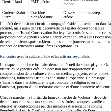
Denis Island
PMT, pêche
monde
Curieuse/Saint-
Combiné
Observation tortues/repas
Pierre
plongée-faune
créole
L’intérêt de choisir un circuit accompagné réside non seulement dans la
sécurité, mais aussi dans la découverte des gestes éco-responsables
promus par l’Island Conservation Society. Les croisières, comme celles
proposées par Seychelles Yacht Charter, offrent quant à elles l’occasion
de relier plusieurs spots emblématiques en une journée, maximisant les
chances de rencontres animalières exceptionnelles.
Rencontre avec la culture créole et les artisans seychellois
Le risque du tourisme insulaire demeure l’écueil du « tout-plage ». Or,
visiter les Seychelles crée une occasion rare d’approfondir sa
compréhension de la culture créole, un métissage joyeux entre racines
africaines, influences asiatiques et histoire européenne. Ce brassage
s’incarne dans l’architecture, la gastronomie, la religion et surtout
l’artisanat, porteur d’une mémoire vivante et d’une économie résiliente.
Chaque marché – à l’instar du fameux marché de Victoria – déborde
de couleurs et de senteurs : épices, huiles, fruits exotiques, vanille et
objets d’art confectionnés par des membres d’associations comme
Seychellois Arts & Crafts
. Les galeries, telles celles de Donald