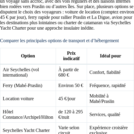
un voyage sans accroc, avec des vols réguliers et des liaisons internes
bien rodées vers Praslin ou d’autres îles. Sur place, plusieurs options se
disputent le choix des voyageurs : voiture de location (comptez environ
45 € par jour), ferry rapide pour rallier Praslin et La Digue, avion pour
les destinations plus lointaines ou charter de catamaran via Seychelles
Yacht Charter pour une approche insulaire inédite.
Comparer les principales options de transport et d’hébergement
Prix
Option
Idéal pour
indicatif
Air Seychelles (vol
À partir de
Confort, fiabilité
international)
680 €
Ferry (Mahé-Praslin)
Environ 50 €
Fréquence, rapidité
Mobilité à
Location voiture
45 €/jour
Mahé/Praslin
Hôtel
de 120 à 295
Services, qualité
Constance/Archipel/Hilton
€/nuit
Varie selon
Expérience croisière
Seychelles Yacht Charter
circuit
exclusive