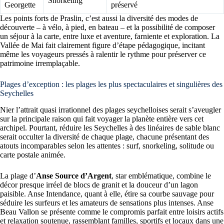
Snorkeling
Georgette
préservé
Les points forts de Praslin, c’est aussi la diversité des modes de
découverte – à vélo, à pied, en bateau – et la possibilité de composer
un séjour à la carte, entre luxe et aventure, farniente et exploration. La
Vallée de Mai fait clairement figure d’étape pédagogique, incitant
même les voyageurs pressés à ralentir le rythme pour préserver ce
patrimoine irremplaçable.
Plages d’exception : les plages les plus spectaculaires et singulières des
Seychelles
Nier l’attrait quasi irrationnel des plages seychelloises serait s’aveugler
sur la principale raison qui fait voyager la planète entière vers cet
archipel. Pourtant, réduire les Seychelles à des linéaires de sable blanc
serait occulter la diversité de chaque plage, chacune présentant des
atouts incomparables selon les attentes : surf, snorkeling, solitude ou
carte postale animée.
La plage d’
Anse Source d’Argent
, star emblématique, combine le
décor presque irréel de blocs de granit et la douceur d’un lagon
paisible. Anse Intendance, quant à elle, étire sa courbe sauvage pour
séduire les surfeurs et les amateurs de sensations plus intenses. Anse
Beau Vallon se présente comme le compromis parfait entre loisirs actifs
et relaxation soutenue, rassemblant familles, sportifs et locaux dans une