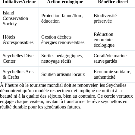
Initiative/Acteur
Action écologique
Bénéfice direct
Island
Protection faune/flore,
Biodiversité
Conservation
éducation
préservée
Society
Réduction
Hôtels
Gestion déchets,
empreinte
écoresponsables
énergies renouvelables
écologique
Seychelles Dive
Sorties pédagogiques,
Corail/vie marine
Center
nettoyage récifs
sauvegardés
Seychellois Arts
Économie solidaire,
Soutien artisans locaux
& Crafts
authenticité
À l’heure où le tourisme mondial doit se renouveler, les Seychelles
démontrent qu’un modèle respectueux et impliqué ne nuit ni à la
beauté ni à la qualité des séjours, bien au contraire. Ce cercle vertueux
engage chaque visiteur, invitant à transformer le rêve seychellois en
réalité durable pour les générations futures.