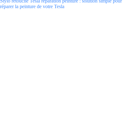
Stylo retouche Tesla reparation peinture : solution simple pour
réparer la peinture de votre Tesla