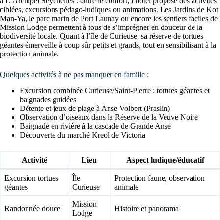
à L’Archipel Seychelles : outre le confort, l’hôtel propose des activités
ciblées, excursions pédago-ludiques ou animations. Les Jardins de Kot
Man-Ya, le parc marin de Port Launay ou encore les sentiers faciles de
Mission Lodge permettent à tous de s’imprégner en douceur de la
biodiversité locale. Quant à l’île de Curieuse, sa réserve de tortues
géantes émerveille à coup sûr petits et grands, tout en sensibilisant à la
protection animale.
Quelques activités à ne pas manquer en famille :
Excursion combinée Curieuse/Saint-Pierre : tortues géantes et
baignades guidées
Détente et jeux de plage à Anse Volbert (Praslin)
Observation d’oiseaux dans la Réserve de la Veuve Noire
Baignade en rivière à la cascade de Grande Anse
Découverte du marché Kreol de Victoria
Activité
Lieu
Aspect ludique/éducatif
Excursion tortues
Île
Protection faune, observation
géantes
Curieuse
animale
Mission
Randonnée douce
Histoire et panorama
Lodge