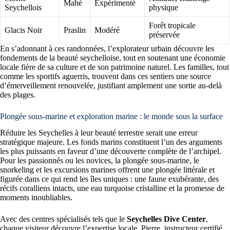
Mahé
Expérimenté
Seychellois
physique
Forêt tropicale
Glacis Noir
Praslin
Modéré
préservée
En s’adonnant à ces randonnées, l’explorateur urbain découvre les
fondements de la beauté seychelloise, tout en soutenant une économie
locale fière de sa culture et de son patrimoine naturel. Les familles, tout
comme les sportifs aguerris, trouvent dans ces sentiers une source
d’émerveillement renouvelée, justifiant amplement une sortie au-delà
des plages.
Plongée sous-marine et exploration marine : le monde sous la surface
Réduire les Seychelles à leur beauté terrestre serait une erreur
stratégique majeure. Les fonds marins constituent l’un des arguments
les plus puissants en faveur d’une découverte complète de l’archipel.
Pour les passionnés ou les novices, la plongée sous-marine, le
snorkeling et les excursions marines offrent une plongée littérale et
figurée dans ce qui rend les îles uniques : une faune exubérante, des
récifs coralliens intacts, une eau turquoise cristalline et la promesse de
moments inoubliables.
Avec des centres spécialisés tels que le
Seychelles Dive Center
,
chaque visiteur découvre l’expertise locale. Pierre, instructeur certifié