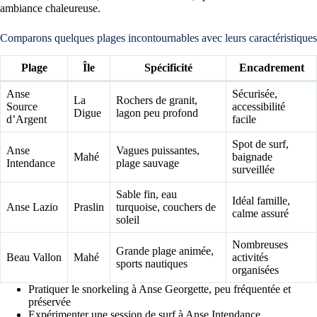
ambiance chaleureuse.
Comparons quelques plages incontournables avec leurs caractéristiques
Plage
Île
Spécificité
Encadrement
Anse
Sécurisée,
La
Rochers de granit,
Source
accessibilité
Digue
lagon peu profond
d’Argent
facile
Spot de surf,
Anse
Vagues puissantes,
Mahé
baignade
Intendance
plage sauvage
surveillée
Sable fin, eau
Idéal famille,
Anse Lazio
Praslin
turquoise, couchers de
calme assuré
soleil
Nombreuses
Grande plage animée,
Beau Vallon
Mahé
activités
sports nautiques
organisées
Pratiquer le snorkeling à Anse Georgette, peu fréquentée et
préservée
Expérimenter une session de surf à Anse Intendance