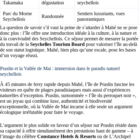
Takamaka
dégustation
seychellois
Parc du Morne
Sentiers luxuriants, vues
Randonnée
Seychellois
panoramiques
La question de savoir s’il vaut la peine de s’attarder à Mahé ne se pose
donc plus : l’île offre une introduction idéale à la culture, à la nature et
à la convivialité des Seychellois. Ce séjour permet de mesurer la portée
du travail de la
Seychelles Tourism Board
pour valoriser l’île au-delà
de son statut logistique. Mahé, bien plus qu’une escale, pose les bases
d’un voyage réussi.
Praslin et la Vallée de Mai : immersion dans le paradis naturel
seychellois
À 45 minutes de ferry rapide depuis Mahé, l’île de Praslin fascine les
visiteurs en quête de plages paradisiaques mais aussi d’expériences
naturelles d’exception. Praslin, surnommée « l’île du perroquet noir »,
est un joyau qui combine luxe, authenticité et biodiversité
exceptionnelle, où la Vallée de Mai incarne à elle seule un argument
écologique irréfutable pour faire le voyage.
L’argument le plus solide en faveur d’un séjour sur Praslin réside dans
sa capacité à offrir simultanément des prestations haut de gamme – à
l’image du célèbre
Constance Hotels & Resorts
ou de L’Archipel