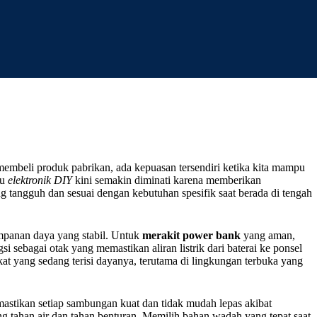
 membeli produk pabrikan, ada kepuasan tersendiri ketika kita mampu
au
elektronik DIY
kini semakin diminati karena memberikan
g tangguh dan sesuai dengan kebutuhan spesifik saat berada di tengah
impanan daya yang stabil. Untuk
merakit power bank
yang aman,
 sebagai otak yang memastikan aliran listrik dari baterai ke ponsel
kat yang sedang terisi dayanya, terutama di lingkungan terbuka yang
mastikan setiap sambungan kuat dan tidak mudah lepas akibat
tahan air dan tahan benturan. Memilih bahan wadah yang tepat saat