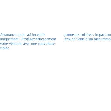
Assurance moto vol incendie
panneaux solaires : impact sur
uniquement : Protégez efficacement
prix de vente d’un bien immob
votre véhicule avec une couverture
ciblée