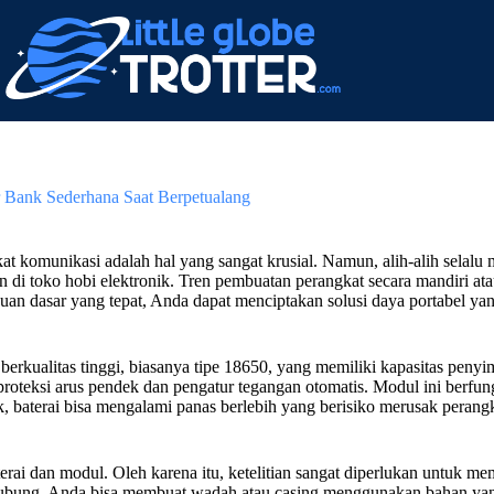
 Bank Sederhana Saat Berpetualang
at komunikasi adalah hal yang sangat krusial. Namun, alih-alih selalu
 di toko hobi elektronik. Tren pembuatan perangkat secara mandiri at
an dasar yang tepat, Anda dapat menciptakan solusi daya portabel yan
berkualitas tinggi, biasanya tipe 18650, yang memiliki kapasitas peny
roteksi arus pendek dan pengatur tegangan otomatis. Modul ini berfungsi
k, baterai bisa mengalami panas berlebih yang berisiko merusak perang
rai dan modul. Oleh karena itu, ketelitian sangat diperlukan untuk me
ubung, Anda bisa membuat wadah atau casing menggunakan bahan yang 