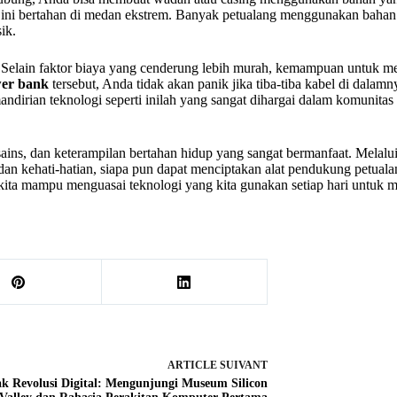
ni bertahan di medan ekstrem. Banyak petualang menggunakan bahan pl
ik.
elain faktor biaya yang cenderung lebih murah, kemampuan untuk memp
wer bank
tersebut, Anda tidak akan panik jika tiba-tiba kabel di dala
andirian teknologi seperti inilah yang sangat dihargai dalam komunitas
sains, dan keterampilan bertahan hidup yang sangat bermanfaat. Melalu
an kehati-hatian, siapa pun dapat menciptakan alat pendukung petuala
a kita mampu menguasai teknologi yang kita gunakan setiap hari untuk 
ARTICLE
SUIVANT
ak Revolusi Digital: Mengunjungi Museum Silicon