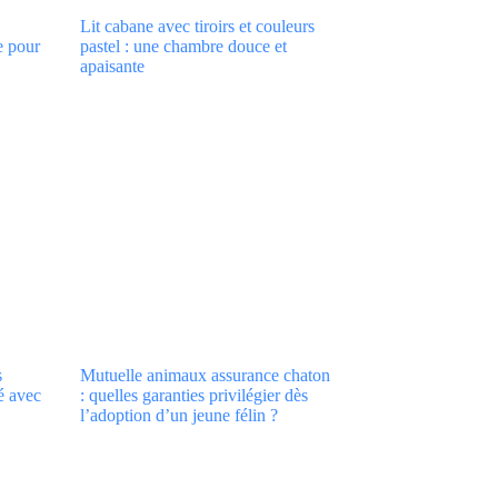
Lit cabane avec tiroirs et couleurs
e pour
pastel : une chambre douce et
apaisante
s
Mutuelle animaux assurance chaton
té avec
: quelles garanties privilégier dès
l’adoption d’un jeune félin ?