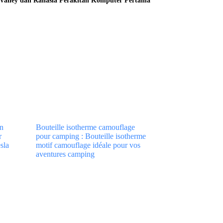
Valley dan Rahasia Perakitan Komputer Pertama
on
Bouteille isotherme camouflage
r
pour camping : Bouteille isotherme
sla
motif camouflage idéale pour vos
aventures camping