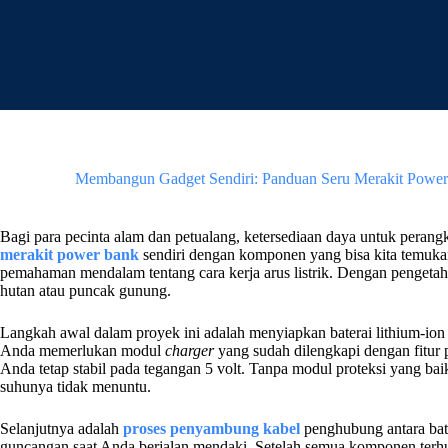
Passer
au
contenu
Membangun Gadget Sendiri: Panduan Seru Merakit Power
Bagi para pecinta alam dan petualang, ketersediaan daya untuk perangk
merakit power bank
sendiri dengan komponen yang bisa kita temukan
pemahaman mendalam tentang cara kerja arus listrik. Dengan pengetahu
hutan atau puncak gunung.
Langkah awal dalam proyek ini adalah menyiapkan baterai lithium-ion 
Anda memerlukan modul
charger
yang sudah dilengkapi dengan fitur p
Anda tetap stabil pada tegangan 5 volt. Tanpa modul proteksi yang bai
suhunya tidak menuntu.
Selanjutnya adalah
proses penyambung kabel
penghubung antara bate
guncangan saat Anda berjalan mendaki. Setelah semua komponen terh