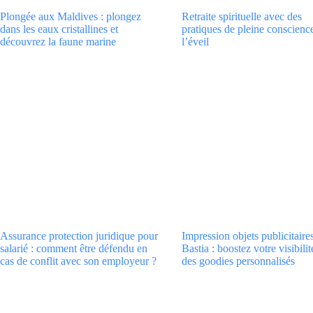
Plongée aux Maldives : plongez
Retraite spirituelle avec des
dans les eaux cristallines et
pratiques de pleine conscienc
découvrez la faune marine
l’éveil
Assurance protection juridique pour
Impression objets publicitaire
salarié : comment être défendu en
Bastia : boostez votre visibili
cas de conflit avec son employeur ?
des goodies personnalisés