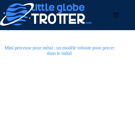
Passer
bento4d
bento4d
bento4d
bento4d
bento4d
bento4d
bento4d
bento4d
bento4d
bento4d
bento4d
bento4d
bento4d
bento4d
bento4d
bento4d
bento4d
bento4d
bento4d
bento4d
toto slot
au
contenu
Mini perceuse pour métal : un modèle robuste pour percer
dans le métal