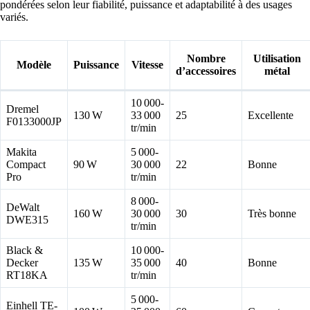
pondérées selon leur fiabilité, puissance et adaptabilité à des usages
variés.
Nombre
Utilisation
Modèle
Puissance
Vitesse
d’accessoires
métal
10 000-
Dremel
130 W
33 000
25
Excellente
F0133000JP
tr/min
Makita
5 000-
Compact
90 W
30 000
22
Bonne
Pro
tr/min
8 000-
DeWalt
160 W
30 000
30
Très bonne
DWE315
tr/min
Black &
10 000-
Decker
135 W
35 000
40
Bonne
RT18KA
tr/min
5 000-
Einhell TE-