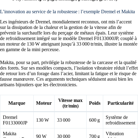
L’innovation au service de la robustesse : l’exemple Dremel et Makita
Les ingénieurs de Dremel, mondialement reconnus, ont mis l’accent
sur la dissipation de la chaleur et la gestion de la vitesse afin de
prévenir la surchauffe lors du perçage de métaux épais. Leur système
de refroidissement intégré sur le modèle Dremel F0133000JP, couplé à
un moteur de 130 W atteignant jusqu’à 33 000 tr/min, illustre la montée
en gamme de la mini perceuse.
Makita, pour sa part, privilégie la robustesse de la carcasse et la qualité
des forets. Sur ses modèles compacts, l’isolation vibratoire réduit l’effet
de retour lors d’un forage dans l’acier, limitant la fatigue et le risque de
fausse manœuvre. Ces arguments techniques séduisent aussi bien les
artisans bijoutiers que les électroniciens.
Vitesse max
Marque
Moteur
Poids
Particularité
(tr/min)
Dremel
Système de
130 W
33 000
600 g
F0133000JP
refroidissement
Makita
Vibration
90 W
30 000
700 g