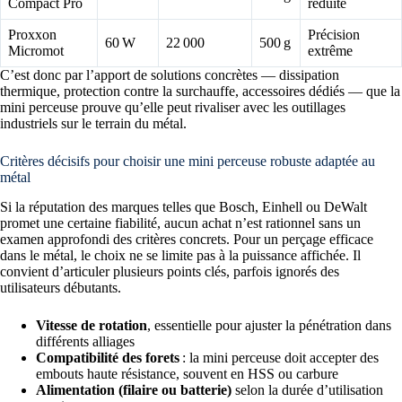
Compact Pro
réduite
Proxxon
Précision
60 W
22 000
500 g
Micromot
extrême
C’est donc par l’apport de solutions concrètes — dissipation
thermique, protection contre la surchauffe, accessoires dédiés — que la
mini perceuse prouve qu’elle peut rivaliser avec les outillages
industriels sur le terrain du métal.
Critères décisifs pour choisir une mini perceuse robuste adaptée au
métal
Si la réputation des marques telles que Bosch, Einhell ou DeWalt
promet une certaine fiabilité, aucun achat n’est rationnel sans un
examen approfondi des critères concrets. Pour un perçage efficace
dans le métal, le choix ne se limite pas à la puissance affichée. Il
convient d’articuler plusieurs points clés, parfois ignorés des
utilisateurs débutants.
Vitesse de rotation
, essentielle pour ajuster la pénétration dans
différents alliages
Compatibilité des forets
: la mini perceuse doit accepter des
embouts haute résistance, souvent en HSS ou carbure
Alimentation (filaire ou batterie)
selon la durée d’utilisation