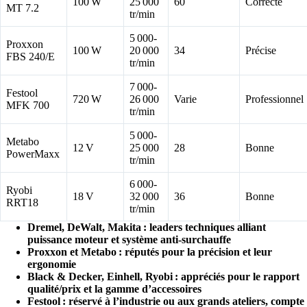
100 W
25 000
60
Correcte
MT 7.2
tr/min
5 000-
Proxxon
100 W
20 000
34
Précise
FBS 240/E
tr/min
7 000-
Festool
720 W
26 000
Varie
Professionnel
MFK 700
tr/min
5 000-
Metabo
12 V
25 000
28
Bonne
PowerMaxx
tr/min
6 000-
Ryobi
18 V
32 000
36
Bonne
RRT18
tr/min
Dremel, DeWalt, Makita : leaders techniques alliant
puissance moteur et système anti-surchauffe
Proxxon et Metabo : réputés pour la précision et leur
ergonomie
Black & Decker, Einhell, Ryobi : appréciés pour le rapport
qualité/prix et la gamme d’accessoires
Festool : réservé à l’industrie ou aux grands ateliers, compte