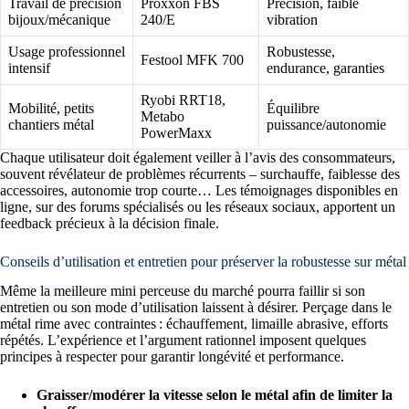
Travail de précision
Proxxon FBS
Précision, faible
bijoux/mécanique
240/E
vibration
Usage professionnel
Robustesse,
Festool MFK 700
intensif
endurance, garanties
Ryobi RRT18,
Mobilité, petits
Équilibre
Metabo
chantiers métal
puissance/autonomie
PowerMaxx
Chaque utilisateur doit également veiller à l’avis des consommateurs,
souvent révélateur de problèmes récurrents – surchauffe, faiblesse des
accessoires, autonomie trop courte… Les témoignages disponibles en
ligne, sur des forums spécialisés ou les réseaux sociaux, apportent un
feedback précieux à la décision finale.
Conseils d’utilisation et entretien pour préserver la robustesse sur métal
Même la meilleure mini perceuse du marché pourra faillir si son
entretien ou son mode d’utilisation laissent à désirer. Perçage dans le
métal rime avec contraintes : échauffement, limaille abrasive, efforts
répétés. L’expérience et l’argument rationnel imposent quelques
principes à respecter pour garantir longévité et performance.
Graisser/modérer la vitesse selon le métal afin de limiter la