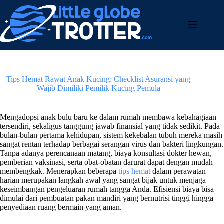
Passer
toto togel
au
contenu
Tips Hemat Rawat Anak Kucing: Checklist Asuransi yang
Wajib Dimiliki Pemilik Kucing Pemula
Mengadopsi anak bulu baru ke dalam rumah membawa kebahagiaan
tersendiri, sekaligus tanggung jawab finansial yang tidak sedikit. Pada
bulan-bulan pertama kehidupan, sistem kekebalan tubuh mereka masih
sangat rentan terhadap berbagai serangan virus dan bakteri lingkungan.
Tanpa adanya perencanaan matang, biaya konsultasi dokter hewan,
pemberian vaksinasi, serta obat-obatan darurat dapat dengan mudah
membengkak. Menerapkan beberapa
tips hemat
dalam perawatan
harian merupakan langkah awal yang sangat bijak untuk menjaga
keseimbangan pengeluaran rumah tangga Anda. Efisiensi biaya bisa
dimulai dari pembuatan pakan mandiri yang bernutrisi tinggi hingga
penyediaan ruang bermain yang aman.