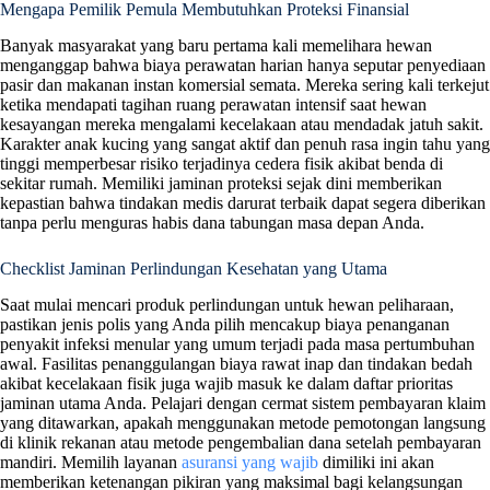
Mengapa Pemilik Pemula Membutuhkan Proteksi Finansial
Banyak masyarakat yang baru pertama kali memelihara hewan
menganggap bahwa biaya perawatan harian hanya seputar penyediaan
pasir dan makanan instan komersial semata. Mereka sering kali terkejut
ketika mendapati tagihan ruang perawatan intensif saat hewan
kesayangan mereka mengalami kecelakaan atau mendadak jatuh sakit.
Karakter anak kucing yang sangat aktif dan penuh rasa ingin tahu yang
tinggi memperbesar risiko terjadinya cedera fisik akibat benda di
sekitar rumah. Memiliki jaminan proteksi sejak dini memberikan
kepastian bahwa tindakan medis darurat terbaik dapat segera diberikan
tanpa perlu menguras habis dana tabungan masa depan Anda.
Checklist Jaminan Perlindungan Kesehatan yang Utama
Saat mulai mencari produk perlindungan untuk hewan peliharaan,
pastikan jenis polis yang Anda pilih mencakup biaya penanganan
penyakit infeksi menular yang umum terjadi pada masa pertumbuhan
awal. Fasilitas penanggulangan biaya rawat inap dan tindakan bedah
akibat kecelakaan fisik juga wajib masuk ke dalam daftar prioritas
jaminan utama Anda. Pelajari dengan cermat sistem pembayaran klaim
yang ditawarkan, apakah menggunakan metode pemotongan langsung
di klinik rekanan atau metode pengembalian dana setelah pembayaran
mandiri. Memilih layanan
asuransi yang wajib
dimiliki ini akan
memberikan ketenangan pikiran yang maksimal bagi kelangsungan