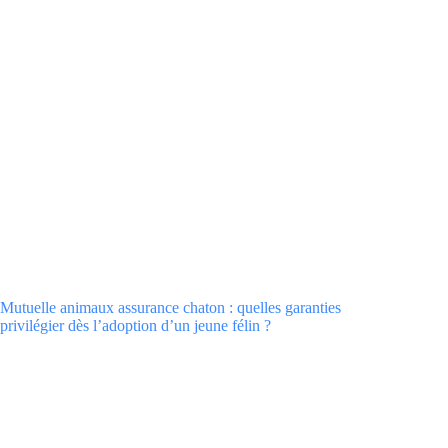
Mutuelle animaux assurance chaton : quelles garanties
privilégier dès l’adoption d’un jeune félin ?