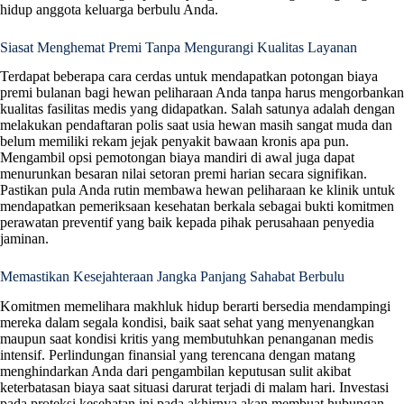
hidup anggota keluarga berbulu Anda.
Siasat Menghemat Premi Tanpa Mengurangi Kualitas Layanan
Terdapat beberapa cara cerdas untuk mendapatkan potongan biaya
premi bulanan bagi hewan peliharaan Anda tanpa harus mengorbankan
kualitas fasilitas medis yang didapatkan. Salah satunya adalah dengan
melakukan pendaftaran polis saat usia hewan masih sangat muda dan
belum memiliki rekam jejak penyakit bawaan kronis apa pun.
Mengambil opsi pemotongan biaya mandiri di awal juga dapat
menurunkan besaran nilai setoran premi harian secara signifikan.
Pastikan pula Anda rutin membawa hewan peliharaan ke klinik untuk
mendapatkan pemeriksaan kesehatan berkala sebagai bukti komitmen
perawatan preventif yang baik kepada pihak perusahaan penyedia
jaminan.
Memastikan Kesejahteraan Jangka Panjang Sahabat Berbulu
Komitmen memelihara makhluk hidup berarti bersedia mendampingi
mereka dalam segala kondisi, baik saat sehat yang menyenangkan
maupun saat kondisi kritis yang membutuhkan penanganan medis
intensif. Perlindungan finansial yang terencana dengan matang
menghindarkan Anda dari pengambilan keputusan sulit akibat
keterbatasan biaya saat situasi darurat terjadi di malam hari. Investasi
pada proteksi kesehatan ini pada akhirnya akan membuat hubungan